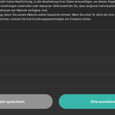
teht keine Verpflichtung, in die Verarbeitung Ihrer Daten einzuwilligen, um dieses Ange
Einstellungen widerrufen oder anpassen. Bitte beachten Sie, dass aufgrund individueller
nktionen der Website verfügbar sind.
ng, bevor Sie unsere Website weiter besuchen können. Wenn Sie unter 16 Jahre alt sind 
öchten, müssen Sie Ihre Erziehungsberechtigten um Erlaubnis bitten.
EADY TO OVERTAK
We will prepare the way for you
hl speichern
Alle annehm